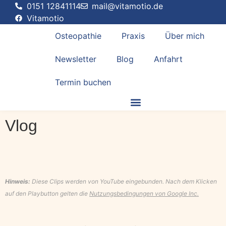
0151 12841114
mail@vitamotio.de
Vitamotio
Osteopathie
Praxis
Über mich
Newsletter
Blog
Anfahrt
Termin buchen
Vlog
Hinweis:
Diese Clips werden von YouTube eingebunden. Nach dem Klicken
auf den Playbutton gelten die
Nutzungsbedingungen von Google Inc.