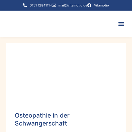
0151 12841114
mail@vitamotio.de
Vitamotio
Termin bu
Osteopathie in der
Schwangerschaft